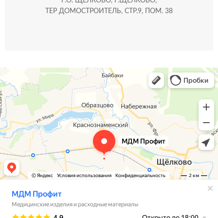
Г.О. ЩЁЛКОВО, Г.ЩЁЛКОВО,
ТЕР ДОМОСТРОИТЕЛЬ, СТР.9, ПОМ. 38