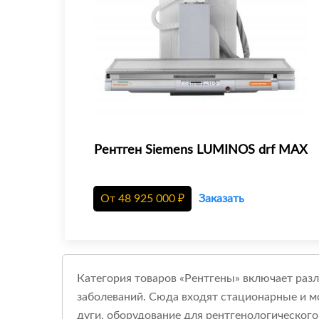
Рентген Siemens LUMINOS drf MAX
От
48 925 000
₽
Заказать
Категория товаров «Рентгены» включает раз
заболеваний. Сюда входят стационарные и мо
дуги, оборудование для рентгенологического