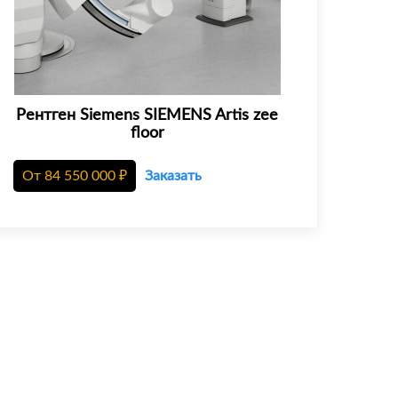
Рентген Siemens SIEMENS Artis zee
floor
От
84 550 000
₽
Заказать