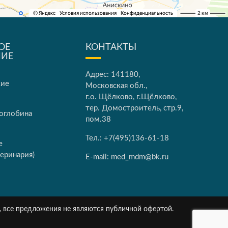
ОЕ
КОНТАКТЫ
НИЕ
Адрес: 141180,
кие
Московская обл.,
г.о. Щёлково, г.Щёлково,
тер. Домостроитель, стр.9,
оглобина
пом.38
Тел.:
+7(495)136-61-18
е
еринария)
E-mail:
med_mdm@bk.ru
, все предложения не являются публичной офертой.