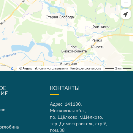
ОЕ
КОНТАКТЫ
НИЕ
Адрес: 141180,
кие
Московская обл.,
г.о. Щёлково, г.Щёлково,
тер. Домостроитель, стр.9,
оглобина
пом.38