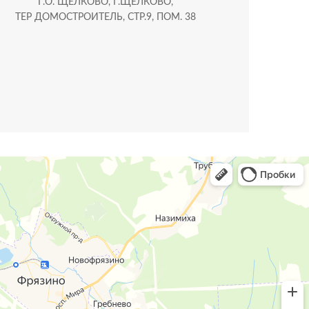
Г.О. ЩЁЛКОВО, Г.ЩЁЛКОВО,
ТЕР ДОМОСТРОИТЕЛЬ, СТР.9, ПОМ. 38