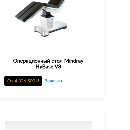
Операционный стол Mindray
HyBase V8
От
4 326 500
₽
Заказать