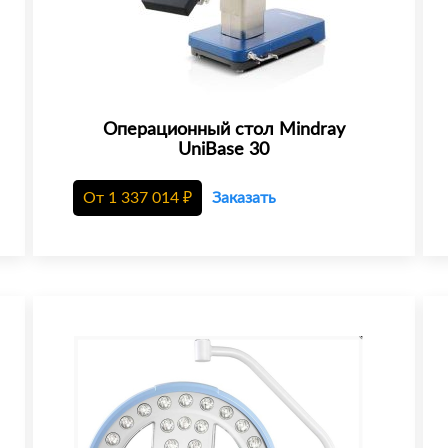
Операционный стол Mindray
UniBase 30
От
1 337 014
₽
Заказать