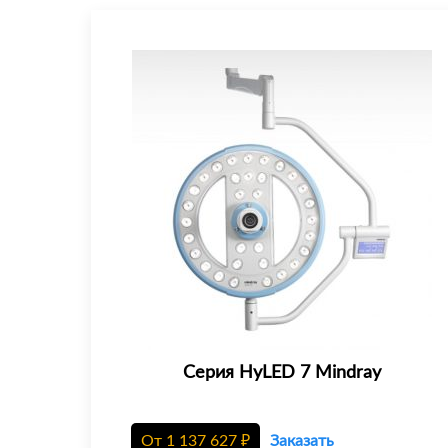
Серия HyLED 7 Mindray
От
1 137 627
₽
Заказать