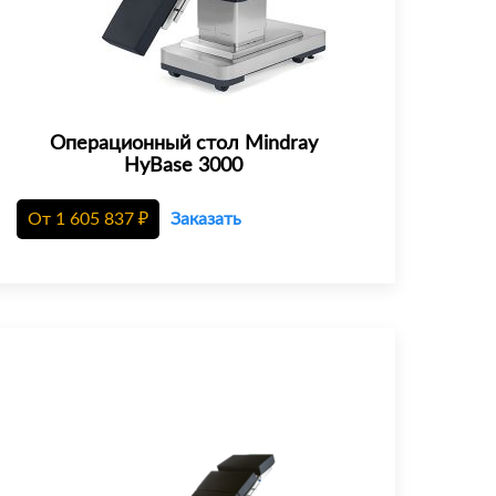
Операционный стол Mindray
HyBase 3000
От
1 605 837
₽
Заказать