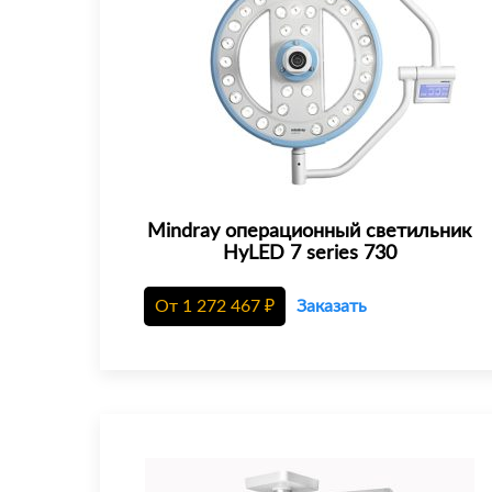
Mindray операционный светильник
HyLED 7 series 730
От
1 272 467
₽
Заказать