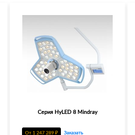
Серия HyLED 8 Mindray
От
1 247 289
₽
Заказать