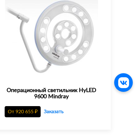
Операционный светильник HyLED
9600 Mindray
От
920 655
₽
Заказать