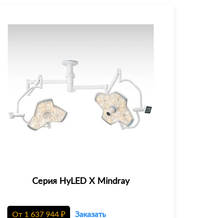
Серия HyLED X Mindray
От
1 637 944
₽
Заказать