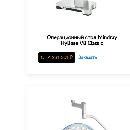
Операционный стол Mindray
HyBase V8 Classic
От
4 231 301
₽
Заказать