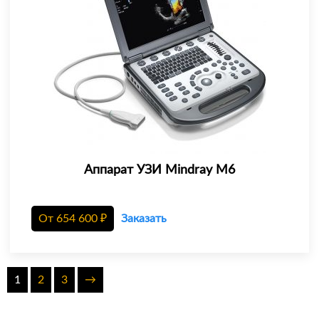
Аппарат УЗИ Mindray M6
От
654 600
₽
Заказать
1
2
3
→