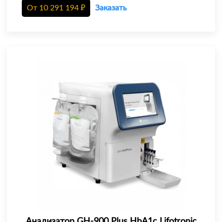
От
10 291 194
₽
Заказать
Анализатор GH-900 Plus HbA1c Lifotronic