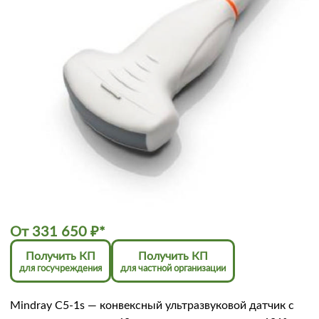
От
331 650
₽
*
Получить КП
Получить КП
для госучреждения
для частной организации
Mindray C5-1s — конвексный ультразвуковой датчик с