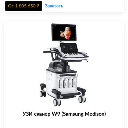
От
1 805 650
₽
Заказать
УЗИ сканер W9 (Samsung Medison)