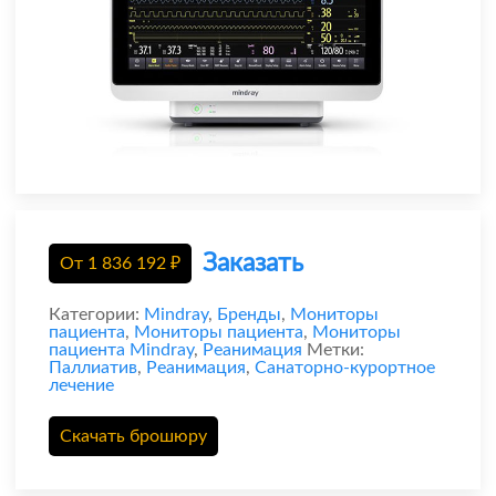
Заказать
От
1 836 192
₽
Категории:
Mindray
,
Бренды
,
Мониторы
пациента
,
Мониторы пациента
,
Мониторы
пациента Mindray
,
Реанимация
Метки:
Паллиатив
,
Реанимация
,
Санаторно-курортное
лечение
Скачать брошюру