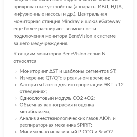
прикроватные устройства (аппараты ИВЛ, НДА,
инфузионные насосы и др.). Центральная
мониторная станция Mindray и шлюз eGateway
еще более расширяют возможности
подключения монитора BeneVision к системе
вашего медучреждения.
К опциям мониторов BeneVision серии N
относятся:
Мониторинг ∆ST и шаблоны сегментов ST;
Измерение QT/QTc в реальном времени;
Алгоритм Глазго для интерпретации ЭКГ в 12
отведениях;
Однослотовый модуль CO2 +O2;
Объемная капнография и оценка
метаболизма;
Анализ анестезиологических газов AION и
респираторная механика SPIRIT;
Минимально инвазивный PiCCO и ScvO2