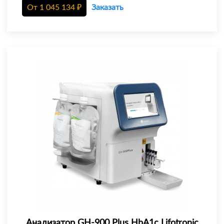
От
1 045 134
₽
Заказать
Анализатор GH-900 Plus HbA1c Lifotronic