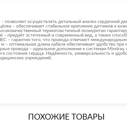
 – позволяет осуществлять детальный анализ сердечной де
ёлка – обеспечивает стабильное крепление датчиков к кож
высококачественный термопластичный полиуретан гарантиру
ый – придаёт эстетичный и современный вид, а также спосо
 IEC – гарантия того, что провода отвечают международны
 м – оптимальная длина кабеля обеспечивает удобство при
дные провода – идеальное дополнение к системам Mindray,
га состояния сердца. Надёжность, универсальность и удоб
едицинских учреждений.
ПОХОЖИЕ ТОВАРЫ