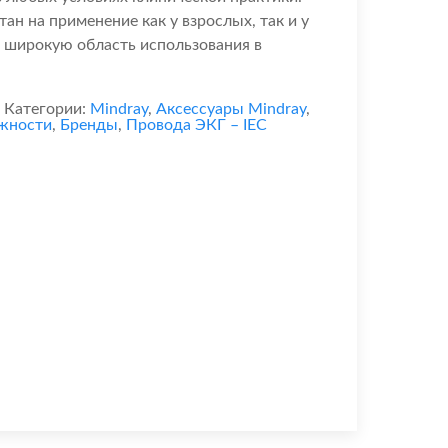
ан на применение как у взрослых, так и у
т широкую область использования в
Категории:
Mindray
,
Аксессуары Mindray
,
ежности
,
Бренды
,
Провода ЭКГ – IEC