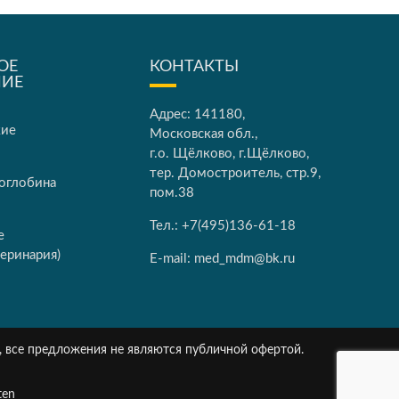
ОЕ
КОНТАКТЫ
НИЕ
Адрес: 141180,
кие
Московская обл.,
г.о. Щёлково, г.Щёлково,
тер. Домостроитель, стр.9,
оглобина
пом.38
Тел.:
+7(495)136-61-18
е
еринария)
E-mail:
med_mdm@bk.ru
, все предложения не являются публичной офертой.
ten