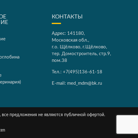
ОЕ
КОНТАКТЫ
НИЕ
Адрес: 141180,
кие
Московская обл.,
г.о. Щёлково, г.Щёлково,
тер. Домостроитель, стр.9,
оглобина
пом.38
Тел.:
+7(495)136-61-18
е
еринария)
E-mail:
med_mdm@bk.ru
, все предложения не являются публичной офертой.
ten