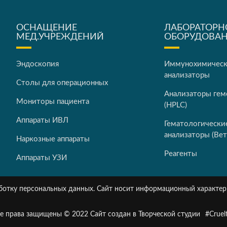
ОСНАЩЕНИЕ
ЛАБОРАТОРН
МЕД.УЧРЕЖДЕНИЙ
ОБОРУДОВА
Эндоскопия
Иммунохимичес
анализаторы
Столы для операционных
Анализаторы гем
Мониторы пациента
(HPLC)
Аппараты ИВЛ
Гематологически
анализаторы (Вет
Наркозные аппараты
Реагенты
Аппараты УЗИ
работку персональных данных. Сайт носит информационный характер
е права защищены © 2022 Сайт создан в Творческой студии
#Cruel