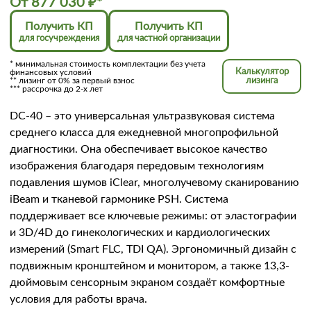
От
877 030
₽
*
Получить КП
Получить КП
для госучреждения
для частной организации
* минимальная стоимость комплектации без учета
Калькулятор
финансовых условий
** лизинг от 0% за первый взнос
лизинга
*** рассрочка до 2-х лет
DC-40 – это универсальная ультразвуковая система
среднего класса для ежедневной многопрофильной
диагностики. Она обеспечивает высокое качество
изображения благодаря передовым технологиям
подавления шумов iClear, многолучевому сканированию
iBeam и тканевой гармонике PSH. Система
поддерживает все ключевые режимы: от эластографии
и 3D/4D до гинекологических и кардиологических
измерений (Smart FLC, TDI QA). Эргономичный дизайн с
подвижным кронштейном и монитором, а также 13,3-
дюймовым сенсорным экраном создаёт комфортные
условия для работы врача.