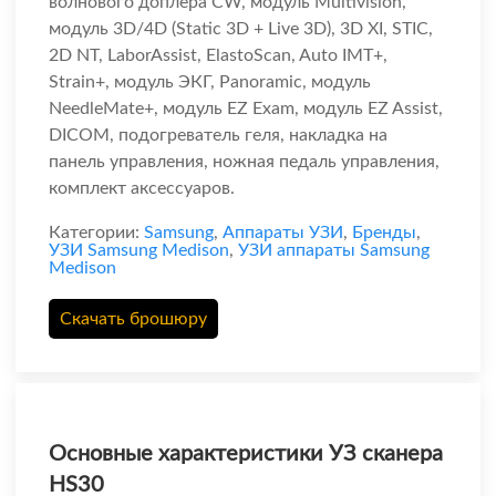
волнового доплера CW, модуль Multivision,
модуль 3D/4D (Static 3D + Live 3D), 3D XI, STIC,
2D NT, LaborAssist, ElastoScan, Auto IMT+,
Strain+, модуль ЭКГ, Panoramic, модуль
NeedleMate+, модуль EZ Exam, модуль EZ Assist,
DICOM, подогреватель геля, накладка на
панель управления, ножная педаль управления,
комплект аксессуаров.
Категории:
Samsung
,
Аппараты УЗИ
,
Бренды
,
УЗИ Samsung Medison
,
УЗИ аппараты Samsung
Medison
Скачать брошюру
Основные характеристики УЗ сканера
HS30