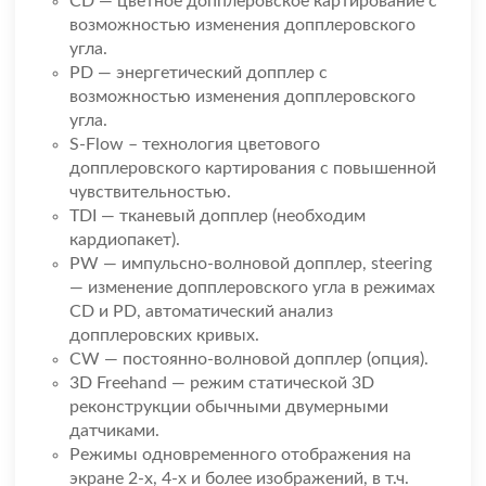
CD — цветное допплеровское картирование с
возможностью изменения допплеровского
угла.
PD — энергетический допплер с
возможностью изменения допплеровского
угла.
S-Flow – технология цветового
допплеровского картирования с повышенной
чувствительностью.
TDI — тканевый допплер (необходим
кардиопакет).
PW — импульсно-волновой допплер, steering
— изменение допплеровского угла в режимах
CD и PD, автоматический анализ
допплеровских кривых.
CW — постоянно-волновой допплер (опция).
3D Freehand — режим статической 3D
реконструкции обычными двумерными
датчиками.
Режимы одновременного отображения на
экране 2-х, 4-х и более изображений, в т.ч.