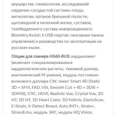
акушерстве, гинекологии, исследований
сердечно-сосудистой системы плода,
ангиологии, органов брюшной полости,
щитовидной и молочной желез, суставов,
тазобедренного сустава новорожденного;
Biometry Assist; 6 USB-портов; сенсорная панель
управления) и руководство по эксплуатации на
русском языке.
Опции для сканера HS60-RUS:
кардиопакет
(включает специализированные
кардиологические расчеты, тканевой доплер,
анатомический М-режим), модуль постоянно-
волнового доплера CW, пакет Smart 4D (Static
3D + SFVI, FAD, VSI, Smooth Cut + 4D + 3DXI +
3DMXI), STIC, HDVI, Realistic Vue, Crystal Vue, 2D
NT, 5D NT, 5D Heart Color, 5D Follicle, ElastoScan,
E-Strain, S-Detect Breast, Auto IMT+, Strain+,
StressEcho, модуль ЭКГ, модуль HQ Vision,