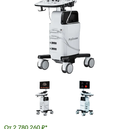
От
2 780 260
₽
*