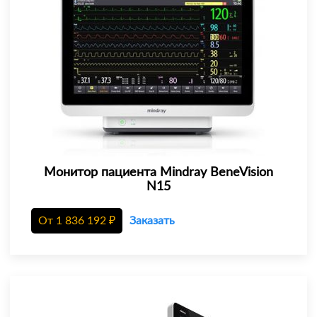
Монитор пациента Mindray BeneVision
N15
От
1 836 192
₽
Заказать