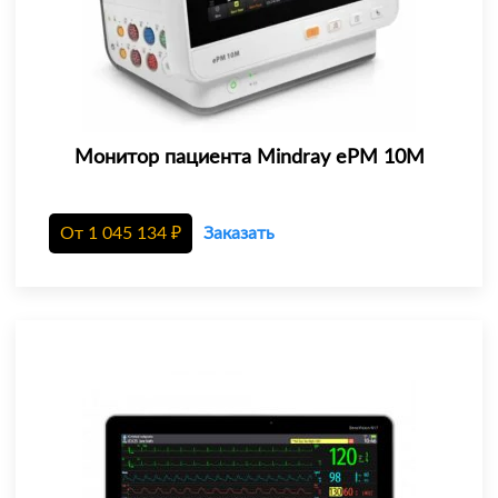
Монитор пациента Mindray еРМ 10М
От
1 045 134
₽
Заказать