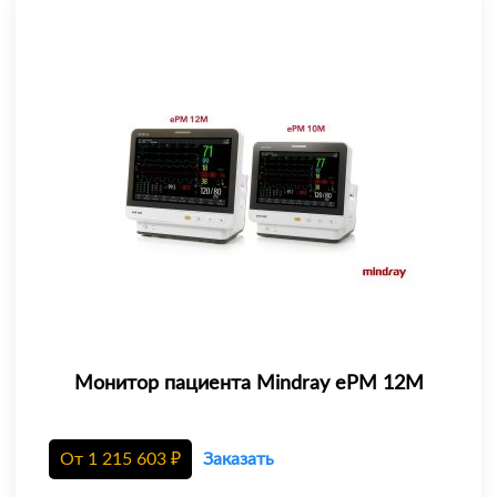
Монитор пациента Mindray еРМ 12М
От
1 215 603
₽
Заказать