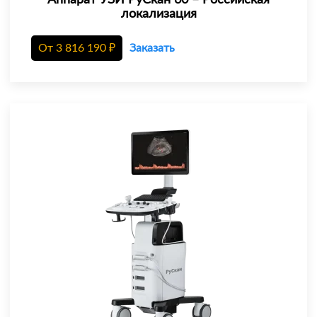
Аппарат УЗИ РуСкан 60 – Российская
локализация
От
3 816 190
₽
Заказать