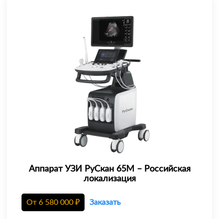
Аппарат УЗИ РуСкан 65М – Российская
локализация
От
6 580 000
₽
Заказать