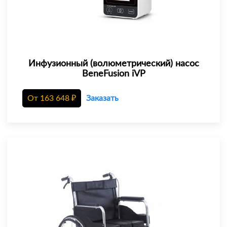
Инфузионный (волюметрический) насос
BeneFusion iVP
От
163 648
₽
Заказать