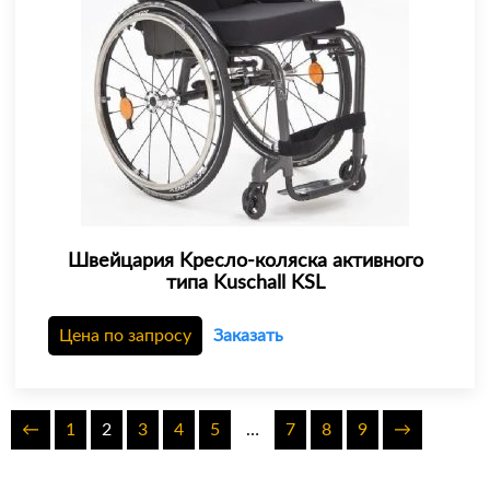
Швейцария Kресло-коляска активного
типа Kuschall KSL
Цена по запросу
Заказать
←
1
2
3
4
5
…
7
8
9
→