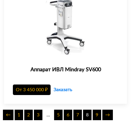
Аппарат ИВЛ Mindray SV600
От
3 450 000
₽
Заказать
←
1
2
3
…
5
6
7
8
9
→