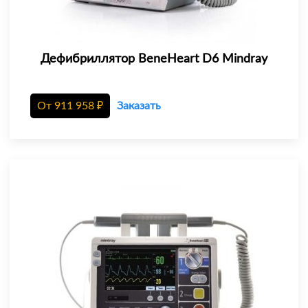
Дефибриллятор BeneHeart D6 Mindray
От
911 958
₽
Заказать