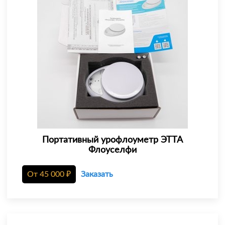
Портативный урофлоуметр ЭТТА
Флоуселфи
От
45 000
₽
Заказать