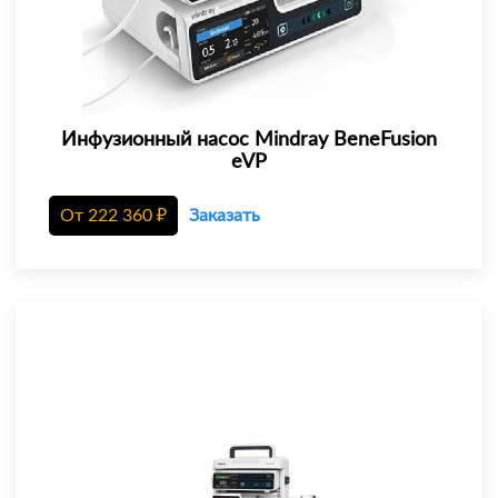
Инфузионный насос Mindray BeneFusion
eVP
От
222 360
₽
Заказать