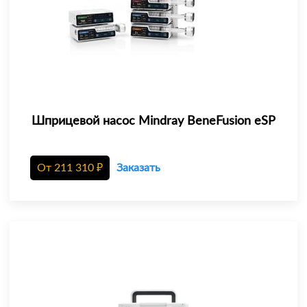
Шприцевой насос Mindray BeneFusion eSP
От
211 310
₽
Заказать