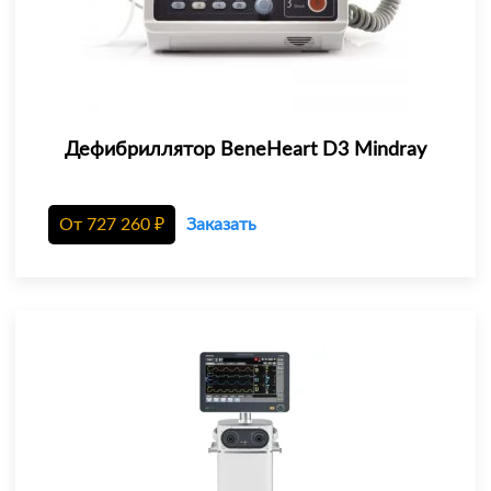
Дефибриллятор BeneHeart D3 Mindray
От
727 260
₽
Заказать