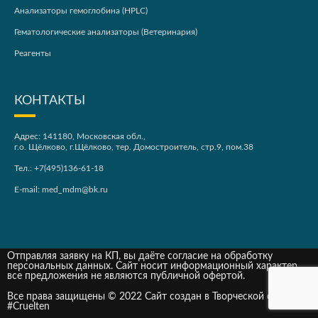
Анализаторы гемоглобина (HPLC)
Гематологические анализаторы (Ветеринария)
Реагенты
КОНТАКТЫ
Адрес: 141180, Московская обл.,
г.о. Щёлково, г.Щёлково, тер. Домостроитель, стр.9, пом.38
Тел.:
+7(495)136-61-18
E-mail:
med_mdm@bk.ru
Отправляя заявку на КП, вы даёте согласие на обработку
персональных данных. Сайт носит информационный характер,
все предложения не являются публичной офертой.
Все права защищены © 2022 Сайт создан в Творческой студии
#Cruelten