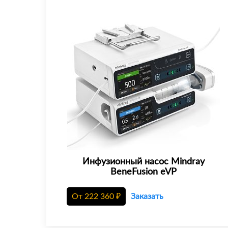
Инфузионный насос Mindray
BeneFusion eVP
От
222 360
₽
Заказать