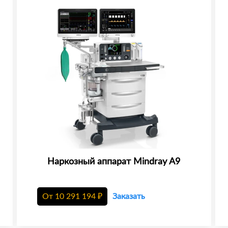
Наркозный аппарат Mindray A9
От
10 291 194
₽
Заказать