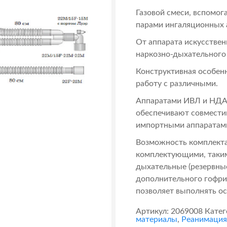
Газовой смеси, вспомог
парами ингаляционных 
От аппарата искусствен
наркозно-дыхательного 
Конструктивная особен
работу с различными.
Аппаратами ИВЛ и НДА.
обеспечивают совместим
импортными аппаратам
Возможность комплект
комплектующими, таким
дыхательные (резервные
дополнительного гофри
позволяет выполнять о
Артикул:
2069008
Катег
материалы
,
Реанимация