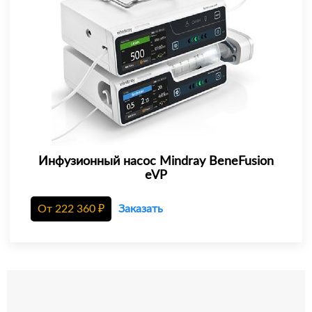
Инфузионный насос Mindray BeneFusion
eVP
От
222 360
₽
Заказать