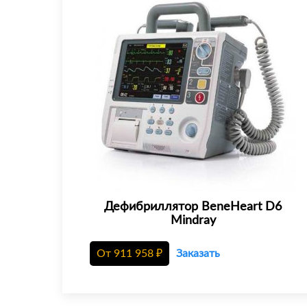
Дефибриллятор BeneHeart D6
Mindray
От
911 958
₽
Заказать