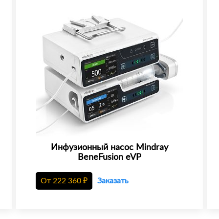
Инфузионный насос Mindray
BeneFusion eVP
От
222 360
₽
Заказать