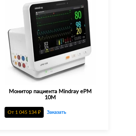
Монитор пациента Mindray еРМ
10М
От
1 045 134
₽
Заказать