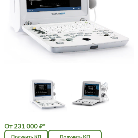
От
231 000
₽
*
Получить КП
Получить КП