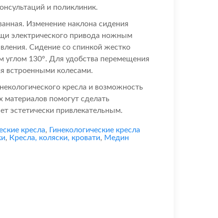
онсультаций и поликлиник.
ванная. Изменение наклона сидения
щи электрического привода ножным
вления. Сидение со спинкой жестко
м углом 130°. Для удобства перемещения
мя встроенными колесами.
некологического кресла и возможность
х материалов помогут сделать
ет эстетически привлекательным.
еские кресла
,
Гинекологические кресла
ки
,
Кресла, коляски, кровати
,
Медин