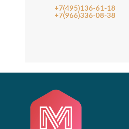
+7(495)136-61-18
+7(966)336-08-38