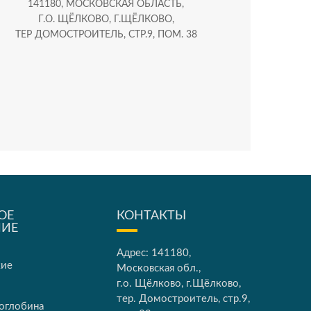
141180, МОСКОВСКАЯ ОБЛАСТЬ,
Г.О. ЩЁЛКОВО, Г.ЩЁЛКОВО,
ТЕР ДОМОСТРОИТЕЛЬ, СТР.9, ПОМ. 38
ОЕ
КОНТАКТЫ
НИЕ
Адрес: 141180,
кие
Московская обл.,
г.о. Щёлково, г.Щёлково,
тер. Домостроитель, стр.9,
оглобина