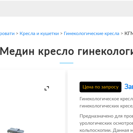
кровати
>
Кресла и кушетки
>
Гинекологические кресла
>
КГМ
Медин кресло гинеколог
За
Цена по запросу
Гинекологическое крес
гинекологических крес
Предназначено для про
урологических осмотров
кольпоскопии. Данная 