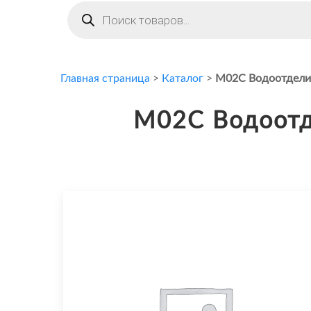
Поиск
товаров
Главная страница
>
Каталог
>
M02C Водоотделит
M02C Водоотде