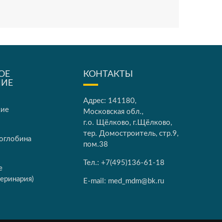
ОЕ
КОНТАКТЫ
НИЕ
Адрес: 141180,
кие
Московская обл.,
г.о. Щёлково, г.Щёлково,
тер. Домостроитель, стр.9,
оглобина
пом.38
Тел.:
+7(495)136-61-18
е
еринария)
E-mail:
med_mdm@bk.ru