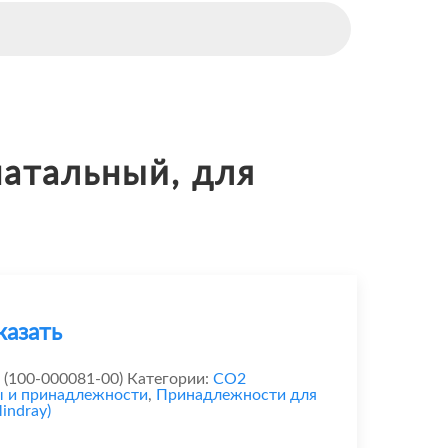
натальный, для
казать
 (100-000081-00)
Категории:
CO2
ы и принадлежности
,
Принадлежности для
indray)