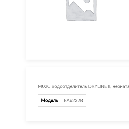
M02C Водоотделитель DRYLINE II, неонат
Модель
EA6232B