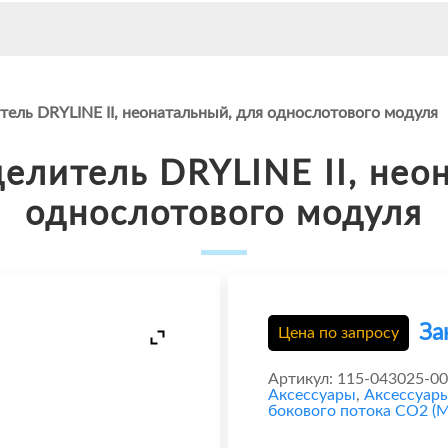
ель DRYLINE II, неонатальный, для однослотового модуля
литель DRYLINE II, нео
однослотового модуля
За
Цена по запросу
Артикул:
115-043025-00
Аксессуары
,
Аксессуар
бокового потока CO2 (M