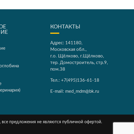
ОЕ
КОНТАКТЫ
НИЕ
Адрес: 141180,
кие
Московская обл.,
г.о. Щёлково, г.Щёлково,
тер. Домостроитель, стр.9,
оглобина
пом.38
Тел.:
+7(495)136-61-18
е
еринария)
E-mail:
med_mdm@bk.ru
, все предложения не являются публичной офертой.