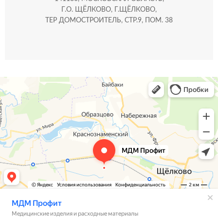
Г.О. ЩЁЛКОВО, Г.ЩЁЛКОВО,
ТЕР ДОМОСТРОИТЕЛЬ, СТР.9, ПОМ. 38