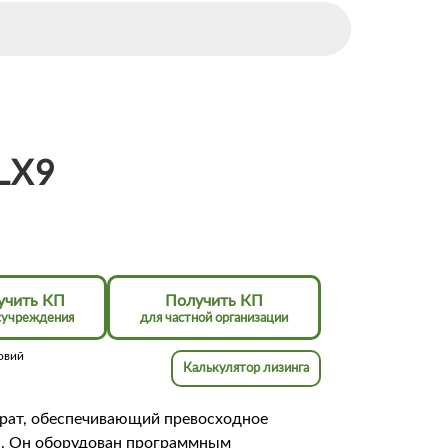
LX9
учить КП
Получить КП
сучреждения
для частной организации
овий
Калькулятор лизинга
парат, обеспечивающий превосходное
ы. Он оборудован программным