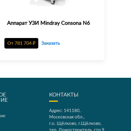
Аппарат УЗИ Mindray Consona N6
От
781 704
₽
Заказать
ОЕ
КОНТАКТЫ
НИЕ
Адрес: 141180,
кие
Московская обл.,
г.о. Щёлково, г.Щёлково,
тер. Домостроитель, стр.9,