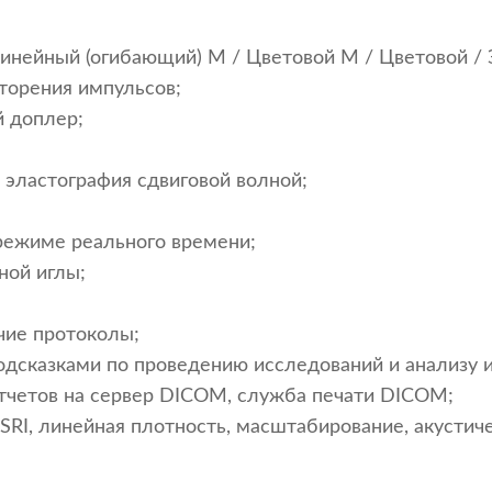
инейный (огибающий) М / Цветовой М / Цветовой / 
торения импульсов;
 доплер;
 эластография сдвиговой волной;
режиме реального времени;
ной иглы;
чие протоколы;
подсказками по проведению исследований и анализу и
тчетов на сервер DICOM, служба печати DICOM;
eSRI, линейная плотность, масштабирование, акусти