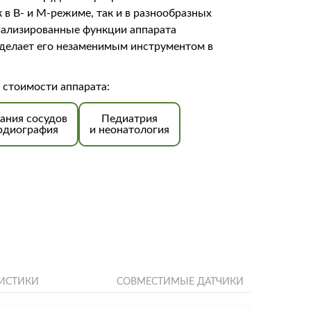
 в B- и M-режиме, так и в разнообразных
иализированные функции аппарата
о делает его незаменимым инструментом в
 стоимости аппарата:
ания сосудов
Педиатрия
рдиография
и неонатология
РИСТИКИ
СОВМЕСТИМЫЕ ДАТЧИКИ