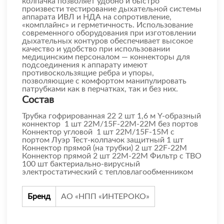
колпачка позволяет удобно и быстро
произвести тестирование дыхательной системы
аппарата ИВЛ и НДА на сопротивление,
«комплайнс» и герметичность. Использование
современного оборудования при изготовлении
дыхательных контуров обеспечивает высокое
качество и удобство при использовании
медицинским персоналом — коннекторы для
подсоединения к аппарату имеют
противоскользящие ребра и упоры,
позволяющие с комфортом манипулировать
патрубками как в перчатках, так и без них.
Состав
Трубка гофрированная 22 2 шт 1,6 м Y-образный
коннектор 1 шт 22М/15F-22М-22М без портов
Коннектор угловой 1 шт 22М/15F-15М с
портом Луэр Тест-колпачок защитный 1 шт
Коннектор прямой (на трубки) 2 шт 22F-22М
Коннектор прямой 2 шт 22М-22М Фильтр с ТВО
100 шт бактериально-вирусный
электростатический с тепловлагообменником
Бренд
АО «НПП «ИНТЕРОКО»