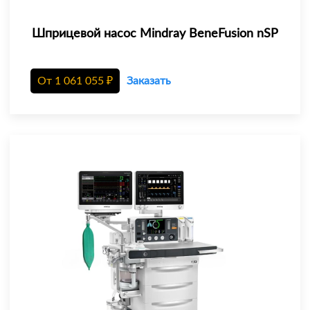
Шприцевой насос Mindray BeneFusion nSP
От
1 061 055
₽
Заказать