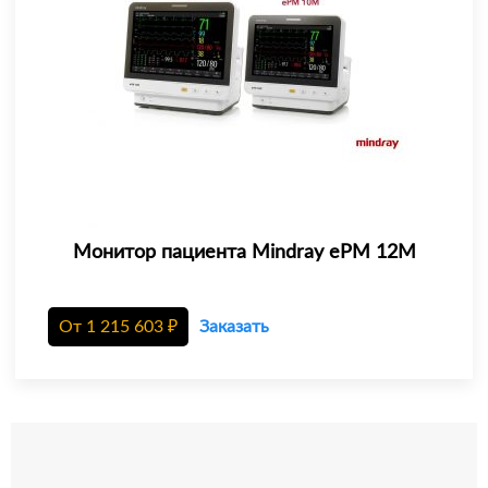
Монитор пациента Mindray еРМ 12М
От
1 215 603
₽
Заказать