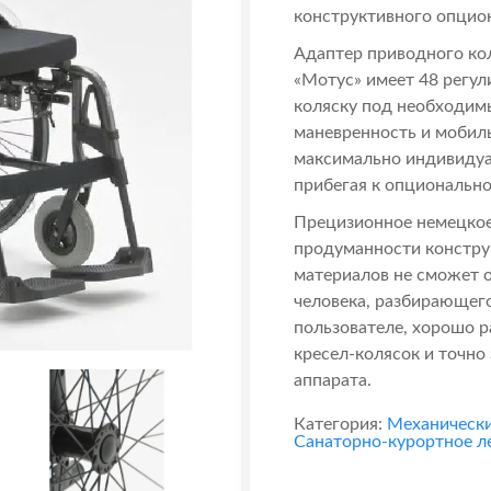
конструктивного опцио
Адаптер приводного ко
«Мотус» имеет 48 регул
коляску под необходимы
маневренность и мобиль
максимально индивидуа
прибегая к опциональн
Прецизионное немецкое 
продуманности констру
материалов не сможет 
человека, разбирающего
пользователе, хорошо 
кресел-колясок и точно
аппарата.
Категория:
Механически
Санаторно-курортное л