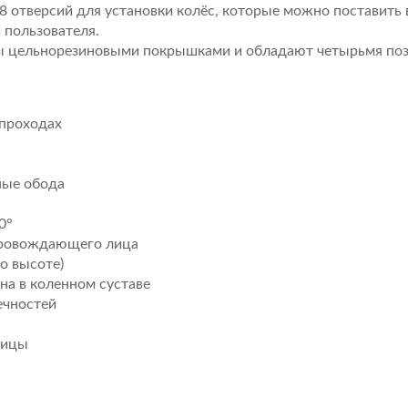
 отверсий для установки колёс, которые можно поставить в
 пользователя.
ы цельнорезиновыми покрышками и обладают четырьмя поз
 проходах
ные обода
0°
провождающего лица
о высоте)
а в коленном суставе
ечностей
пицы