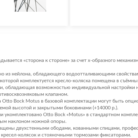
адывается «сторона к стороне» за счет х-образного механи
ано из нейлона, обладающего водоотталивающими свойства
которой комплектуется кресло-коляска помещена в съёмный
ки, обладающая возможностью индивидуальной настройки н
отивосквозняковым клапаном.
а Otto Bock Motus в базовой комплектации могут быть оп
мой высотой и закрытыми боковинами (+14000 р.).
 укомплектовано Otto Bock «Motus» в стандартном компле
мым наклоном ножной опоры.
ащены двухстенными ободами, кованными спицами, профес
 кресел-колясок и стояночными тормозами фиксаторами.