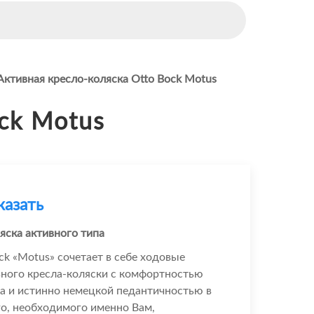
Активная кресло-коляска Otto Bock Motus
ck Motus
казать
яска активного типа
ck «Motus» сочетает в себе ходовые
вного кресла-коляски с комфортностью
а и истинно немецкой педантичностью в
о, необходимого именно Вам,