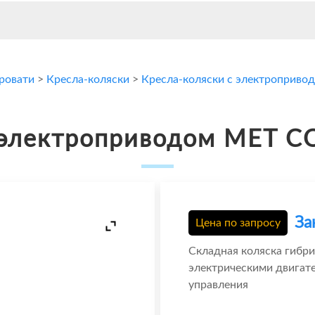
кровати
>
Кресла-коляски
>
Кресла-коляски с электроприво
с электроприводом MET 
За
Цена по запросу
Складная коляска гибр
электрическими двигат
управления