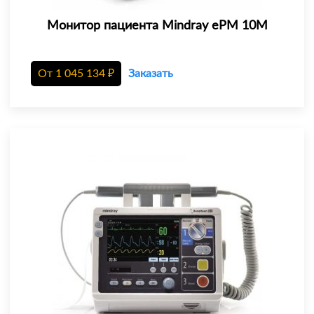
Монитор пациента Mindray еРМ 10М
От
1 045 134
₽
Заказать