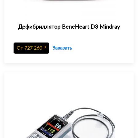
Дефибриллятор BeneHeart D3 Mindray
От
727 260
₽
Заказать