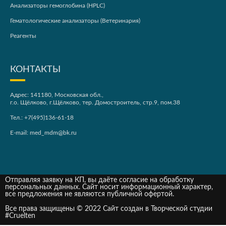
Анализаторы гемоглобина (HPLC)
Гематологические анализаторы (Ветеринария)
Реагенты
КОНТАКТЫ
Адрес: 141180, Московская обл.,
г.о. Щёлково, г.Щёлково, тер. Домостроитель, стр.9, пом.38
Тел.:
+7(495)136-61-18
E-mail:
med_mdm@bk.ru
Отправляя заявку на КП, вы даёте согласие на обработку
персональных данных. Сайт носит информационный характер,
все предложения не являются публичной офертой.
Все права защищены © 2022 Сайт создан в Творческой студии
#Cruelten