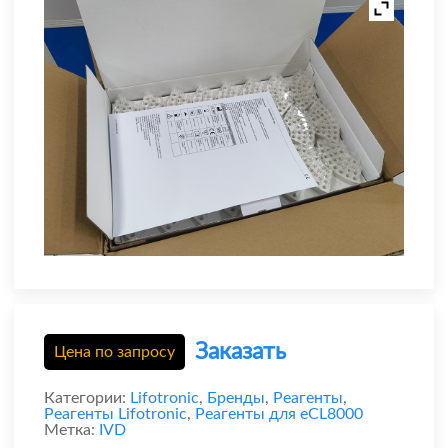
Заказать
Цена по запросу
Категории:
Lifotronic
,
Бренды
,
Реагенты
,
Реагенты Lifotronic
,
Реагенты для eCL8000
Метка:
IVD