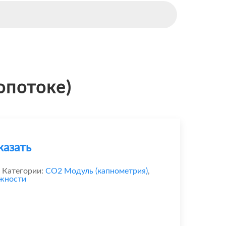
опотоке)
казать
Категории:
CO2 Модуль (капнометрия)
,
ежности