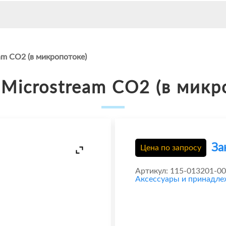
am CO2 (в микропотоке)
Microstream CO2 (в микр
За
Цена по запросу
Артикул:
115-013201-00
Аксессуары и принадл