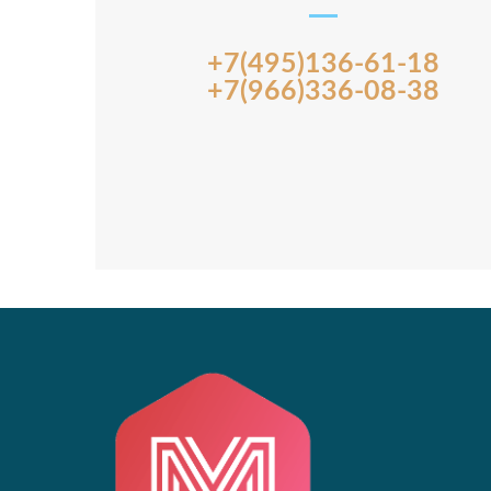
+7(495)136-61-18
+7(966)336-08-38