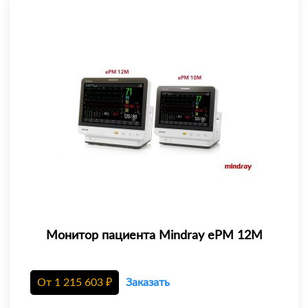
Монитор пациента Mindray еРМ 12М
От
1 215 603
₽
Заказать