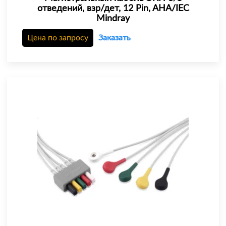
отведений, взр/дет, 12 Pin, AHA/IEC
Mindray
Цена по запросу
Заказать