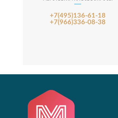
+7(495)136-61-18
+7(966)336-08-38