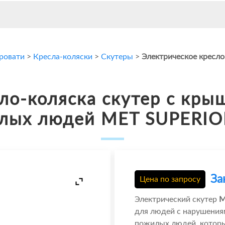
кровати
>
Кресла-коляски
>
Скутеры
>
Электрическое кресло
ло-коляска скутер c кры
лых людей MET SUPERIO
За
Цена по запросу
Электрический скутер
M
для людей с нарушения
пожилых людей, котор