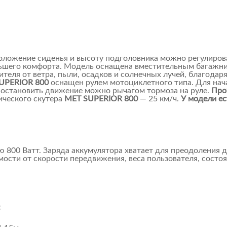
оложение сиденья и высоту подголовника можно регулироват
льшего комфорта. Модель оснащена вместительным багажни
ителя от ветра, пыли, осадков и солнечных лучей, благодар
UPERIOR 800
оснащен рулем мотоциклетного типа. Для нач
я, остановить движение можно рычагом тормоза на руле.
Про
ического скутера
MET SUPERIOR 800
— 25 км/ч.
У модели ес
800 Ватт. Заряда аккумулятора хватает для преодоления д
мости от скорости передвижения, веса пользователя, состо
: