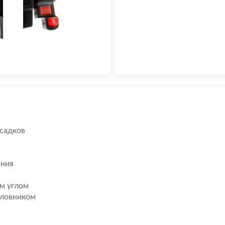
осадков
ания
м углом
оловником