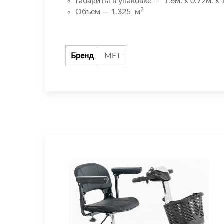
Габариты в упаковке — 1.6м. x 0.72м. x 
3
Объем — 1.325 м
Бренд
МЕТ