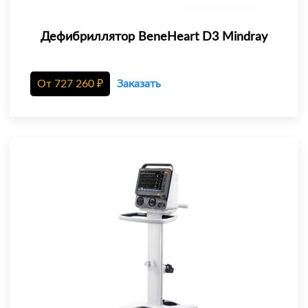
Дефибриллятор BeneHeart D3 Mindray
От
727 260
₽
Заказать