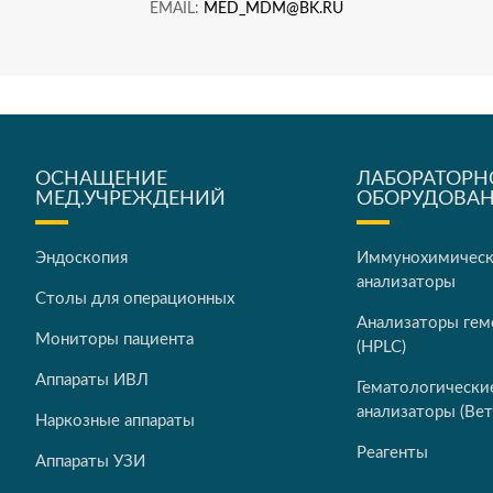
EMAIL:
MED_MDM@BK.RU
ОСНАЩЕНИЕ
ЛАБОРАТОРН
МЕД.УЧРЕЖДЕНИЙ
ОБОРУДОВА
Эндоскопия
Иммунохимичес
анализаторы
Столы для операционных
Анализаторы гем
Мониторы пациента
(HPLC)
Аппараты ИВЛ
Гематологически
анализаторы (Вет
Наркозные аппараты
Реагенты
Аппараты УЗИ