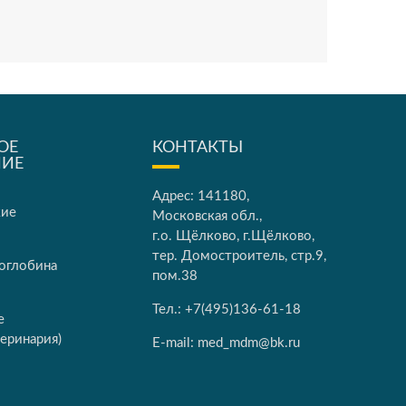
ОЕ
КОНТАКТЫ
НИЕ
Адрес: 141180,
кие
Московская обл.,
г.о. Щёлково, г.Щёлково,
тер. Домостроитель, стр.9,
оглобина
пом.38
Тел.:
+7(495)136-61-18
е
еринария)
E-mail:
med_mdm@bk.ru