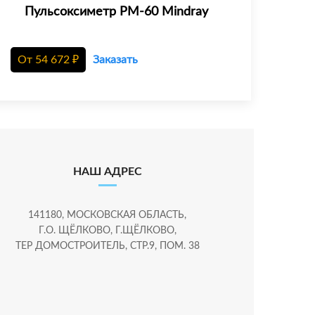
Пульсоксиметр PM-60 Mindray
От
54 672
₽
Заказать
НАШ АДРЕС
141180, МОСКОВСКАЯ ОБЛАСТЬ,
Г.О. ЩЁЛКОВО, Г.ЩЁЛКОВО,
ТЕР ДОМОСТРОИТЕЛЬ, СТР.9, ПОМ. 38