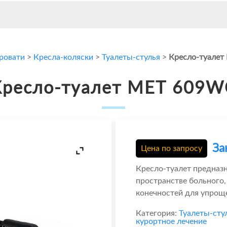
кровати
>
Кресла-коляски
>
Туалеты-стулья
>
Кресло-туале
Кресло-туалет МЕТ 609W
За
Цена по запросу
Кресло-туалет предназн
пространстве больного
конечностей для упрощ
Категория:
Туалеты-сту
курортное лечение