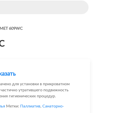
т МЕТ 609WC
C
казать
ачено для установки в прикроватном
, частично утратившего подвижность
ения гигиенических процедур.
лья
Метки:
Паллиатив
,
Санаторно-